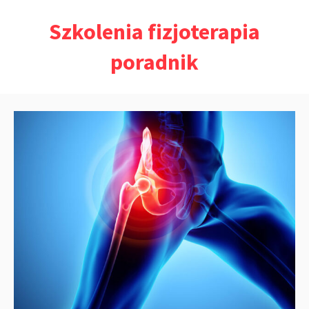
Przejdź
Szkolenia fizjoterapia
do
treści
poradnik