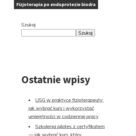
Fizjoterapia po endoprotezie biodra
Tagi:
Przejdź
Szukaj
do
Szukaj
stopki
Ostatnie wpisy
USG w praktyce fizjoterapeuty:
jak wybrać kurs i wykorzystać
umiejętności w codziennej pracy
Szkolenia pilates z certyfikatem
— jak wybrać kurs, który