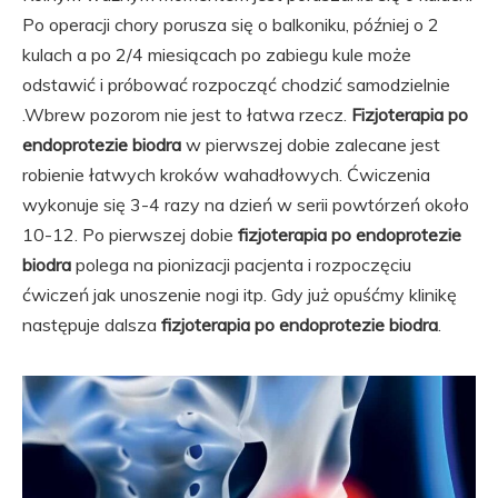
Po operacji chory porusza się o balkoniku, później o 2
kulach a po 2/4 miesiącach po zabiegu kule może
odstawić i próbować rozpocząć chodzić samodzielnie
.Wbrew pozorom nie jest to łatwa rzecz.
Fizjoterapia po
endoprotezie biodra
w pierwszej dobie zalecane jest
robienie łatwych kroków wahadłowych. Ćwiczenia
wykonuje się 3-4 razy na dzień w serii powtórzeń około
10-12. Po pierwszej dobie
fizjoterapia po endoprotezie
biodra
polega na pionizacji pacjenta i rozpoczęciu
ćwiczeń jak unoszenie nogi itp. Gdy już opuśćmy klinikę
następuje dalsza
fizjoterapia po endoprotezie biodra
.