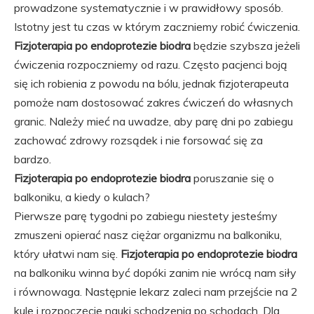
prowadzone systematycznie i w prawidłowy sposób.
Istotny jest tu czas w którym zaczniemy robić ćwiczenia.
Fizjoterapia po endoprotezie biodra
będzie szybsza jeżeli
ćwiczenia rozpoczniemy od razu. Często pacjenci boją
się ich robienia z powodu na bólu, jednak fizjoterapeuta
pomoże nam dostosować zakres ćwiczeń do własnych
granic. Należy mieć na uwadze, aby parę dni po zabiegu
zachować zdrowy rozsądek i nie forsować się za
bardzo.
Fizjoterapia po endoprotezie biodra
poruszanie się o
balkoniku, a kiedy o kulach?
Pierwsze parę tygodni po zabiegu niestety jesteśmy
zmuszeni opierać nasz ciężar organizmu na balkoniku,
który ułatwi nam się.
Fizjoterapia po endoprotezie biodra
na balkoniku winna być dopóki zanim nie wrócą nam siły
i równowaga. Następnie lekarz zaleci nam przejście na 2
kule i rozpoczęcie nauki schodzenia po schodach. Dla