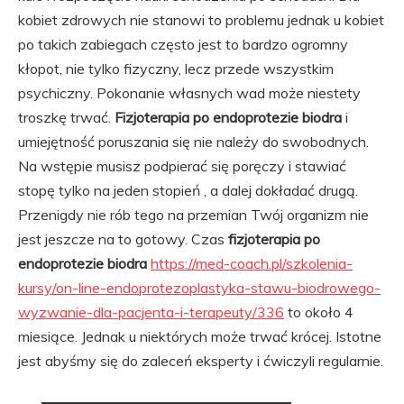
kobiet zdrowych nie stanowi to problemu jednak u kobiet
po takich zabiegach często jest to bardzo ogromny
kłopot, nie tylko fizyczny, lecz przede wszystkim
psychiczny. Pokonanie własnych wad może niestety
troszkę trwać.
Fizjoterapia po endoprotezie biodra
i
umiejętność poruszania się nie należy do swobodnych.
Na wstępie musisz podpierać się poręczy i stawiać
stopę tylko na jeden stopień , a dalej dokładać drugą.
Przenigdy nie rób tego na przemian Twój organizm nie
jest jeszcze na to gotowy. Czas
fizjoterapia po
endoprotezie biodra
https://med-coach.pl/szkolenia-
kursy/on-line-endoprotezoplastyka-stawu-biodrowego-
wyzwanie-dla-pacjenta-i-terapeuty/336
to około 4
miesiące. Jednak u niektórych może trwać krócej. Istotne
jest abyśmy się do zaleceń eksperty i ćwiczyli regularnie.