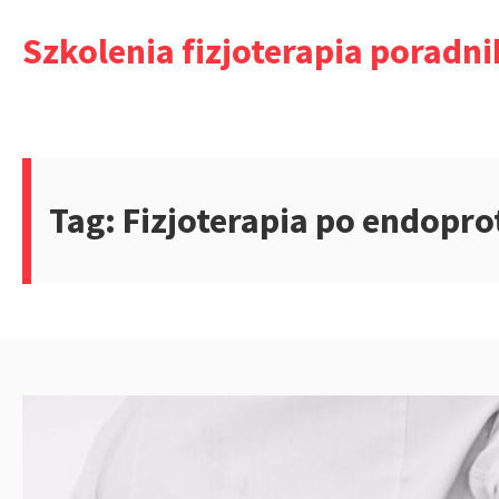
Przejdź
Szkolenia fizjoterapia poradni
do
treści
Tag:
Fizjoterapia po endopro