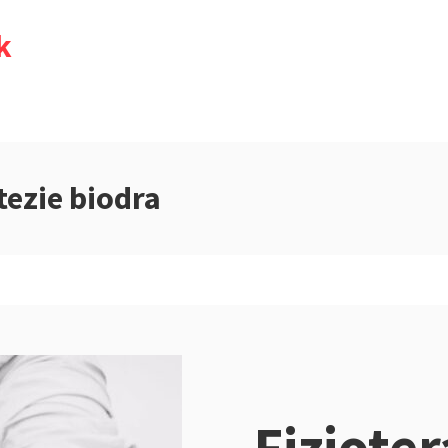
k
tezie biodra
Fizjote