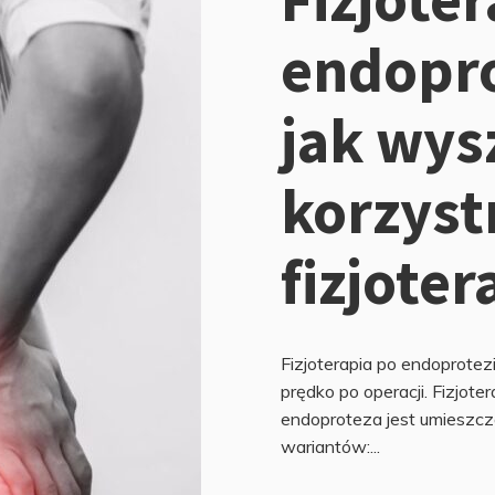
endopro
jak wys
korzyst
fizjote
Fizjoterapia po endoprotezi
prędko po operacji. Fizjote
endoproteza jest umieszcz
wariantów:...