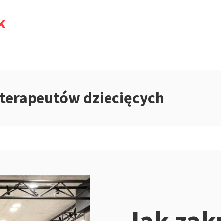
k
joterapeutów dziecięcych
Jak zak