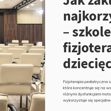
najkorz
– szkole
fizjote
dziecię
Fizjoterapia pediatryczna s
która koncentruje się na w
różnymi dysfunkcjami motor
wykorzystuje się specjalne 