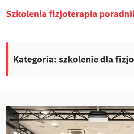
Przejdź
Szkolenia fizjoterapia poradni
do
treści
Kategoria:
szkolenie dla fiz