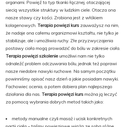
organami. Powięź to typ tkanki łącznej, otaczającej
siecią wszystkie struktury w ludzkim ciele. Otacza ona
nasze stawy czy kości. Zrobiona jest z włókiem
kolagenowych.
Terapia powięzi kurs
zauważysz na nim,
że nadaje ona całemu organizmowi kształtu, nie tylko je
stabilizuje, ale i umożliwia ruchy. Złe przyzwyczajenia
postawy ciała mogą prowadzić do bólu w zakresie ciała.
Terapia powięzi szkolenie
umożliwi nam nie tylko
odnaleźć problem odczuwania bólu, jednak też poprawi
nasze niedobre nawyki ruchowe. Na samym początku
powinniśmy opisać nasz dzień a jakie posiadam nawyki.
Fachowiec ocenia, a potem dobiera plan najlepszego
działania dla nas.
Terapia powięzi kurs
można ją leczyć
za pomocą wybrania dobrych metod takich jako:
metody manualne czyli masaż i ucisk konkretnych
partii ciała – taśmy powięziowe wiążą ze sobą różne