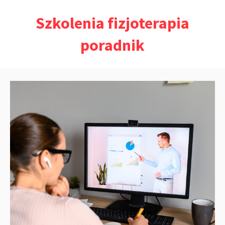
Przejdź
Szkolenia fizjoterapia
do
treści
poradnik