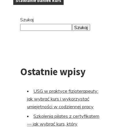
Stawianie baniek kurs
Tagi:
Przejdź
Szukaj
do
Szukaj
stopki
Ostatnie wpisy
USG w praktyce fizjoterapeuty:
jak wybrać kurs i wykorzystać
umiejętności w codziennej pracy
Szkolenia pilates z certyfikatem
— jak wybrać kurs, który