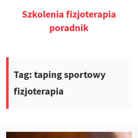
Przejdź
Szkolenia fizjoterapia
do
treści
poradnik
Tag:
taping sportowy
fizjoterapia