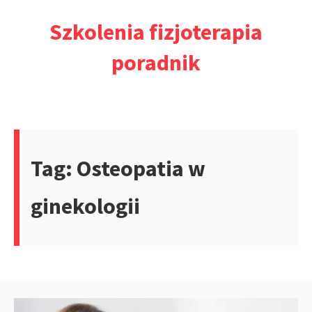
Przejdź
Szkolenia fizjoterapia
do
treści
poradnik
Tag:
Osteopatia w
ginekologii