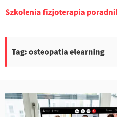
Przejdź
Szkolenia fizjoterapia poradni
do
treści
Tag:
osteopatia elearning