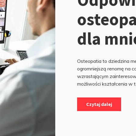
osteopa
dla mni
Osteopatia to dziedzina m
ogromniejszą renomę na c
wzrastającym zainteresowa
możliwości kształcenia w tej
Czytaj dalej