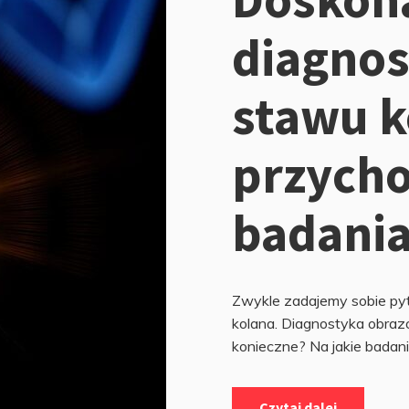
diagno
stawu 
przycho
badania
Zwykle zadajemy sobie pyta
kolana. Diagnostyka obraz
konieczne? Na jakie badania
Czytaj dalej