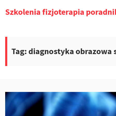
Przejdź
Szkolenia fizjoterapia poradni
do
treści
Tag:
diagnostyka obrazowa 