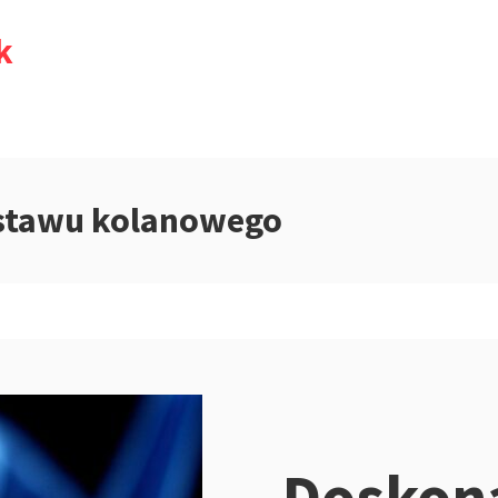
k
stawu kolanowego
Doskon